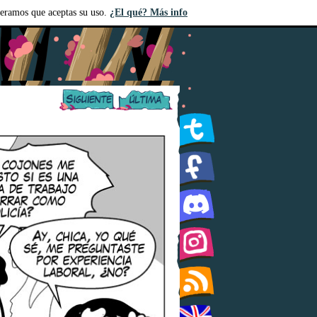
deramos que aceptas su uso.
¿El qué? Más info