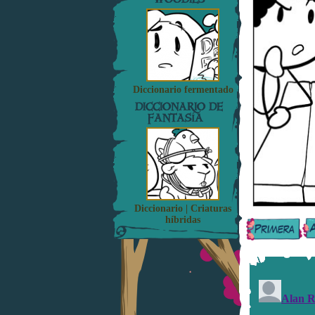
Diccionario fermentado
DICCIONARIO DE
FANTASÍA
Diccionario | Criaturas
híbridas