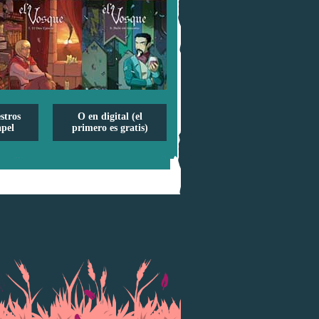
stros
O en digital (el
pel
primero es gratis)