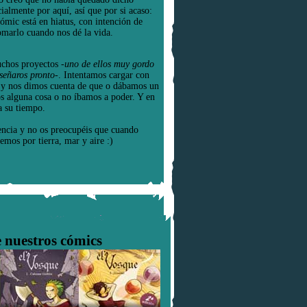
cialmente por aquí, así que por si acaso:
cómic está en hiatus, con intención de
omarlo cuando nos dé la vida.
chos proyectos
-uno de ellos muy gordo
señaros pronto-
. Intentamos cargar con
e y nos dimos cuenta de que o dábamos un
os alguna cosa o no íbamos a poder. Y en
a su tiempo.
encia y no os preocupéis que cuando
emos por tierra, mar y aire :)
 nuestros cómics