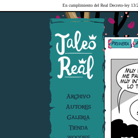
En cumplimiento del Real Decreto-ley 13/2
Archivo
Autores
Galería
Tienda
WOODIES