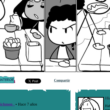
Compartir
Hi
Hab
per