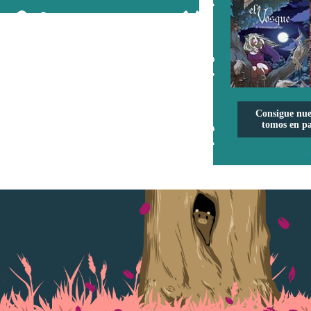
Consigue nue
tomos en pa