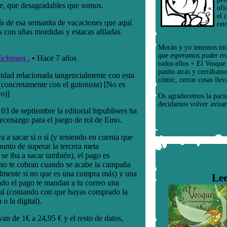
ofi
el 
ret
Morán y yo tenemos mu
que esperamos poder en
todos ellos + El Vosqu
pasito atrás y cerrábam
cómic, cerrar cosas llev
Os agradecemos la paci
decidamos volver avisar
Lee