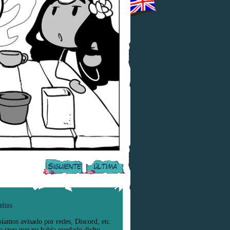
atus
íamos avisado por redes, Discord, etc
o creo que no había quedado dicho