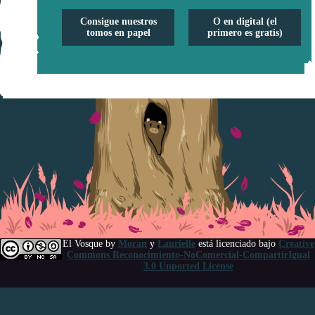
Consigue nuestros
O en digital (el
tomos en papel
primero es gratis)
El Vosque
by
Moran
y
Laurielle
está licenciado bajo
Creative
Commons Reconocimiento-NoComercial-CompartirIgual
3.0 Unported License