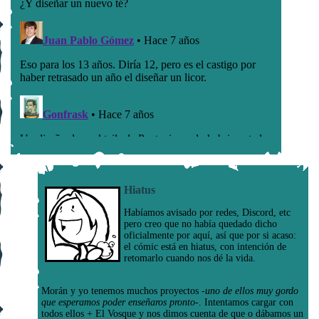
Hiatus
Habíamos avisado por redes, Discord, etc
pero creo que no había quedado dicho
oficialmente por aquí, así que por si acaso:
el cómic está en hiatus, con intención de
retomarlo cuando nos dé la vida.
Morán y yo tenemos muchos proyectos
-uno de ellos muy gordo
que esperamos poder enseñaros pronto-
. Intentamos cargar con
todos ellos + El Vosque y nos dimos cuenta de que o dábamos un