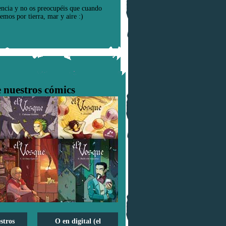
encia y no os preocupéis que cuando
emos por tierra, mar y aire :)
 nuestros cómics
stros
O en digital (el