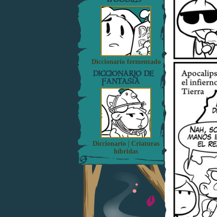
Diccionario fermentado
DICCIONARIO DE
FANTASÍA
Diccionario | Criaturas
híbridas