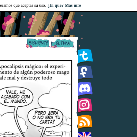
deramos que aceptas su uso.
¿El qué? Más info