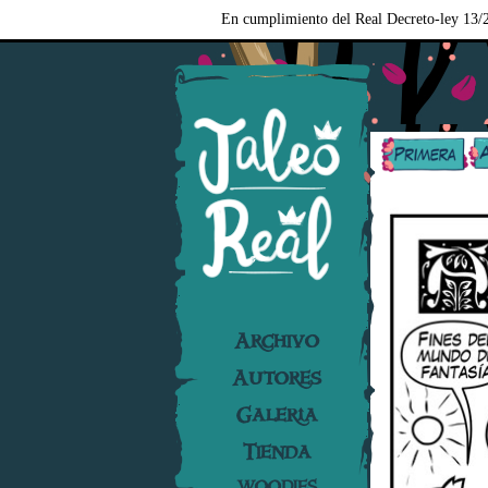
En cumplimiento del Real Decreto-ley 13/2
Archivo
Autores
Galería
Tienda
WOODIES