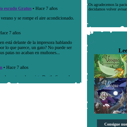
Os agradecemos la paci
decidamos volver avisar
Lee
Consigue nue