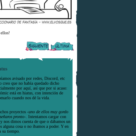
ellos!
atus
íamos avisado por redes, Discord, etc
o creo que no había quedado dicho
cialmente por aquí, así que por si acaso:
cómic está en hiatus, con intención de
omarlo cuando nos dé la vida.
chos proyectos
-uno de ellos muy gordo
señaros pronto-
. Intentamos cargar con
e y nos dimos cuenta de que o dábamos un
os alguna cosa o no íbamos a poder. Y en
a su tiempo.