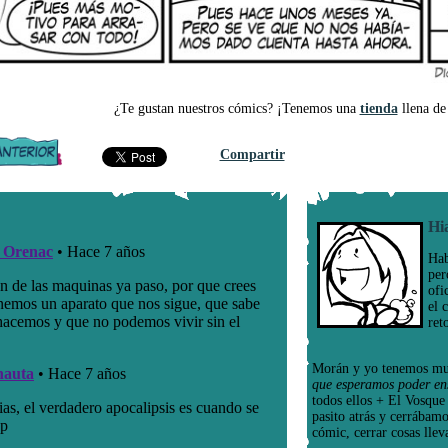
¿Te gustan nuestros cómics? ¡Tenemos una
tienda
llena de 
Compartir
Hi
Hab
per
ofi
el 
ret
Morán y yo tenemos mu
que esperamos poder en
todos ellos + El Vosqu
pasito atrás y cerrábam
cómic, cerrar cosas llev