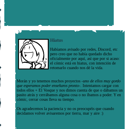
Hiatus
Habíamos avisado por redes, Discord, etc
pero creo que no había quedado dicho
oficialmente por aquí, así que por si acaso:
el cómic está en hiatus, con intención de
retomarlo cuando nos dé la vida.
Morán y yo tenemos muchos proyectos
-uno de ellos muy gordo
que esperamos poder enseñaros pronto-
. Intentamos cargar con
todos ellos + El Vosque y nos dimos cuenta de que o dábamos un
pasito atrás y cerrábamos alguna cosa o no íbamos a poder. Y en
cómic, cerrar cosas lleva su tiempo.
Os agradecemos la paciencia y no os preocupéis que cuando
decidamos volver avisaremos por tierra, mar y aire :)