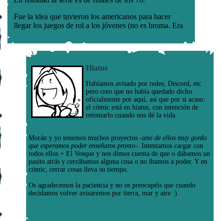
Hiatus
Habíamos avisado por redes, Discord, etc
pero creo que no había quedado dicho
oficialmente por aquí, así que por si acaso:
el cómic está en hiatus, con intención de
retomarlo cuando nos dé la vida.
Morán y yo tenemos muchos proyectos
-uno de ellos muy gordo
que esperamos poder enseñaros pronto-
. Intentamos cargar con
todos ellos + El Vosque y nos dimos cuenta de que o dábamos un
pasito atrás y cerrábamos alguna cosa o no íbamos a poder. Y en
cómic, cerrar cosas lleva su tiempo.
Os agradecemos la paciencia y no os preocupéis que cuando
decidamos volver avisaremos por tierra, mar y aire :)