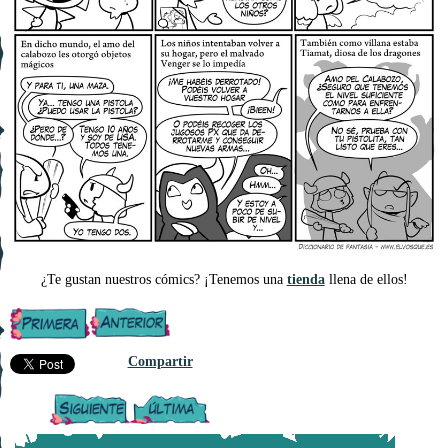
¿Te gustan nuestros cómics? ¡Tenemos una
tienda
llena de ellos!
Compartir