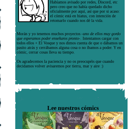
Habíamos avisado por redes, Discord, etc
pero creo que no había quedado dicho
oficialmente por aquí, así que por si acaso:
el cómic está en hiatus, con intención de
retomarlo cuando nos dé la vida.
Morán y yo tenemos muchos proyectos
-uno de ellos muy gordo
que esperamos poder enseñaros pronto-
. Intentamos cargar con
todos ellos + El Vosque y nos dimos cuenta de que o dábamos un
pasito atrás y cerrábamos alguna cosa o no íbamos a poder. Y en
cómic, cerrar cosas lleva su tiempo.
Os agradecemos la paciencia y no os preocupéis que cuando
decidamos volver avisaremos por tierra, mar y aire :)
Lee nuestros cómics