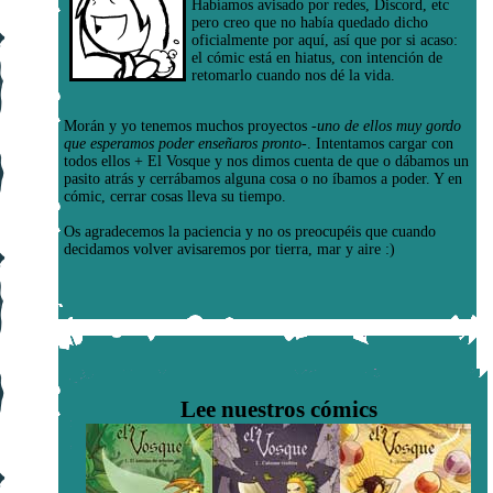
Habíamos avisado por redes, Discord, etc
pero creo que no había quedado dicho
oficialmente por aquí, así que por si acaso:
el cómic está en hiatus, con intención de
retomarlo cuando nos dé la vida.
Morán y yo tenemos muchos proyectos
-uno de ellos muy gordo
que esperamos poder enseñaros pronto-
. Intentamos cargar con
todos ellos + El Vosque y nos dimos cuenta de que o dábamos un
pasito atrás y cerrábamos alguna cosa o no íbamos a poder. Y en
cómic, cerrar cosas lleva su tiempo.
Os agradecemos la paciencia y no os preocupéis que cuando
decidamos volver avisaremos por tierra, mar y aire :)
Lee nuestros cómics