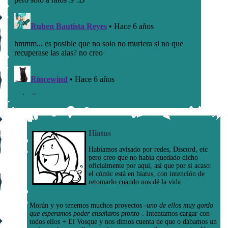
Hiatus
Habíamos avisado por redes, Discord, etc
pero creo que no había quedado dicho
oficialmente por aquí, así que por si acaso:
el cómic está en hiatus, con intención de
retomarlo cuando nos dé la vida.
Morán y yo tenemos muchos proyectos
-uno de ellos muy gordo
que esperamos poder enseñaros pronto-
. Intentamos cargar con
todos ellos + El Vosque y nos dimos cuenta de que o dábamos un