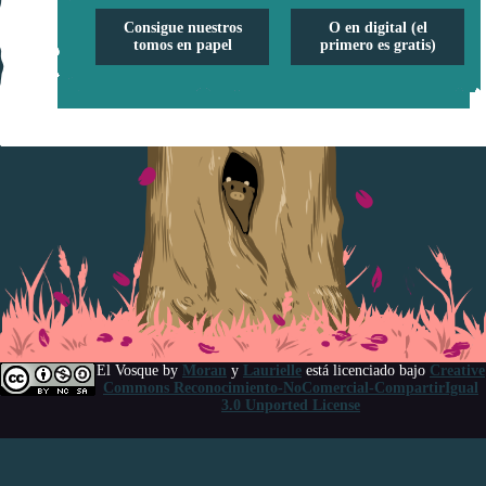
Consigue nuestros
O en digital (el
tomos en papel
primero es gratis)
El Vosque
by
Moran
y
Laurielle
está licenciado bajo
Creative
Commons Reconocimiento-NoComercial-CompartirIgual
3.0 Unported License