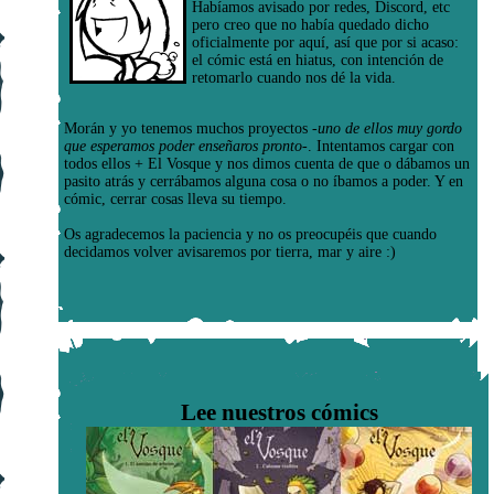
Habíamos avisado por redes, Discord, etc
pero creo que no había quedado dicho
oficialmente por aquí, así que por si acaso:
el cómic está en hiatus, con intención de
retomarlo cuando nos dé la vida.
Morán y yo tenemos muchos proyectos
-uno de ellos muy gordo
que esperamos poder enseñaros pronto-
. Intentamos cargar con
todos ellos + El Vosque y nos dimos cuenta de que o dábamos un
pasito atrás y cerrábamos alguna cosa o no íbamos a poder. Y en
cómic, cerrar cosas lleva su tiempo.
Os agradecemos la paciencia y no os preocupéis que cuando
decidamos volver avisaremos por tierra, mar y aire :)
Lee nuestros cómics