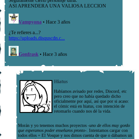
Hiatus
Habíamos avisado por redes, Discord, etc
pero creo que no había quedado dicho
oficialmente por aquí, así que por si acaso:
el cómic está en hiatus, con intención de
retomarlo cuando nos dé la vida.
Morán y yo tenemos muchos proyectos
-uno de ellos muy gordo
que esperamos poder enseñaros pronto-
. Intentamos cargar con
todos ellos + El Vosque y nos dimos cuenta de que o dábamos un