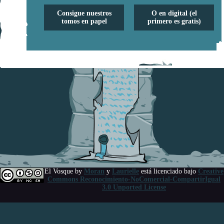
Consigue nuestros
O en digital (el
tomos en papel
primero es gratis)
El Vosque
by
Moran
y
Laurielle
está licenciado bajo
Creative
Commons Reconocimiento-NoComercial-CompartirIgual
3.0 Unported License