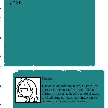
Hiatus
Habíamos avisado por redes, Discord, etc
pero creo que no había quedado dicho
oficialmente por aquí, así que por si acaso:
el cómic está en hiatus, con intención de
retomarlo cuando nos dé la vida.