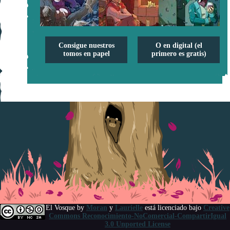
Consigue nuestros
O en digital (el
tomos en papel
primero es gratis)
El Vosque
by
Moran
y
Laurielle
está licenciado bajo
Creative
Commons Reconocimiento-NoComercial-CompartirIgual
3.0 Unported License