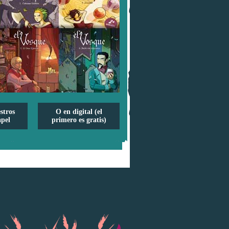
stros
O en digital (el
pel
primero es gratis)