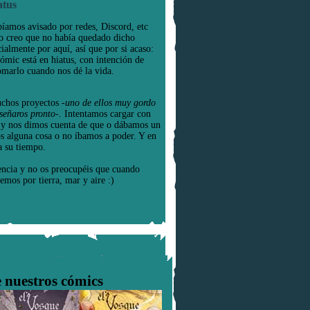
atus
íamos avisado por redes, Discord, etc
o creo que no había quedado dicho
cialmente por aquí, así que por si acaso:
cómic está en hiatus, con intención de
omarlo cuando nos dé la vida.
chos proyectos
-uno de ellos muy gordo
señaros pronto-
. Intentamos cargar con
e y nos dimos cuenta de que o dábamos un
os alguna cosa o no íbamos a poder. Y en
a su tiempo.
encia y no os preocupéis que cuando
emos por tierra, mar y aire :)
 nuestros cómics