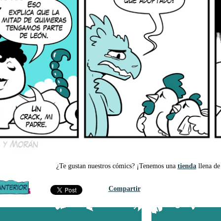
¿Te gustan nuestros cómics? ¡Tenemos una
tienda
llena de 
Compartir