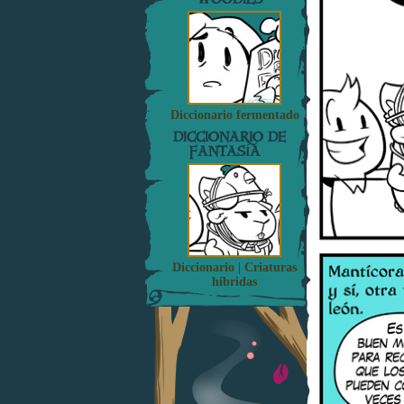
Diccionario fermentado
DICCIONARIO DE
FANTASÍA
Diccionario | Criaturas
híbridas