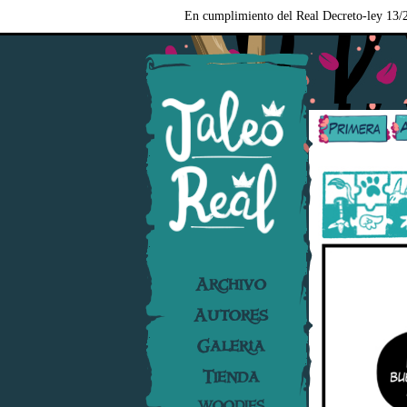
En cumplimiento del Real Decreto-ley 13/2
Archivo
Autores
Galería
Tienda
WOODIES