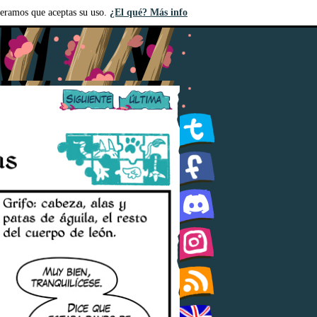
deramos que aceptas su uso.
¿El qué? Más info