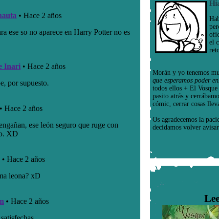
Hi
Hab
per
ofi
el 
ret
Morán y yo tenemos mu
que esperamos poder en
todos ellos + El Vosqu
pasito atrás y cerrábam
cómic, cerrar cosas llev
Os agradecemos la paci
decidamos volver avisar
Lee