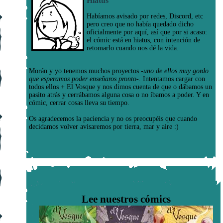
Hiatus
Habíamos avisado por redes, Discord, etc
pero creo que no había quedado dicho
oficialmente por aquí, así que por si acaso:
el cómic está en hiatus, con intención de
retomarlo cuando nos dé la vida.
Morán y yo tenemos muchos proyectos
-uno de ellos muy gordo
que esperamos poder enseñaros pronto-
. Intentamos cargar con
todos ellos + El Vosque y nos dimos cuenta de que o dábamos un
pasito atrás y cerrábamos alguna cosa o no íbamos a poder. Y en
cómic, cerrar cosas lleva su tiempo.
Os agradecemos la paciencia y no os preocupéis que cuando
decidamos volver avisaremos por tierra, mar y aire :)
Lee nuestros cómics