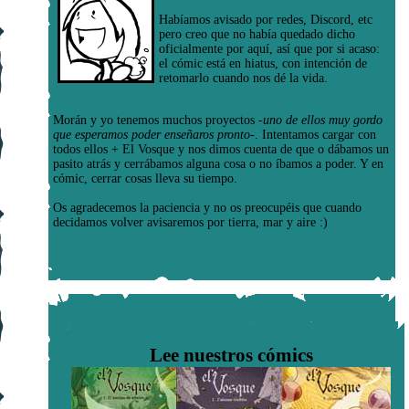
Habíamos avisado por redes, Discord, etc
pero creo que no había quedado dicho
oficialmente por aquí, así que por si acaso:
el cómic está en hiatus, con intención de
retomarlo cuando nos dé la vida.
Morán y yo tenemos muchos proyectos
-uno de ellos muy gordo
que esperamos poder enseñaros pronto-
. Intentamos cargar con
todos ellos + El Vosque y nos dimos cuenta de que o dábamos un
pasito atrás y cerrábamos alguna cosa o no íbamos a poder. Y en
cómic, cerrar cosas lleva su tiempo.
Os agradecemos la paciencia y no os preocupéis que cuando
decidamos volver avisaremos por tierra, mar y aire :)
Lee nuestros cómics