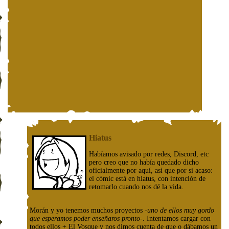
Hiatus
Habíamos avisado por redes, Discord, etc
pero creo que no había quedado dicho
oficialmente por aquí, así que por si acaso:
el cómic está en hiatus, con intención de
retomarlo cuando nos dé la vida.
Morán y yo tenemos muchos proyectos
-uno de ellos muy gordo
que esperamos poder enseñaros pronto-
. Intentamos cargar con
todos ellos + El Vosque y nos dimos cuenta de que o dábamos un