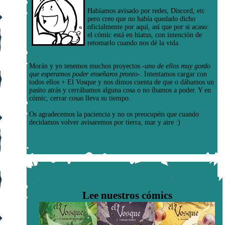
Habíamos avisado por redes, Discord, etc
pero creo que no había quedado dicho
oficialmente por aquí, así que por si acaso:
el cómic está en hiatus, con intención de
retomarlo cuando nos dé la vida.
Morán y yo tenemos muchos proyectos
-uno de ellos muy gordo
que esperamos poder enseñaros pronto-
. Intentamos cargar con
todos ellos + El Vosque y nos dimos cuenta de que o dábamos un
pasito atrás y cerrábamos alguna cosa o no íbamos a poder. Y en
cómic, cerrar cosas lleva su tiempo.
Os agradecemos la paciencia y no os preocupéis que cuando
decidamos volver avisaremos por tierra, mar y aire :)
Lee nuestros cómics