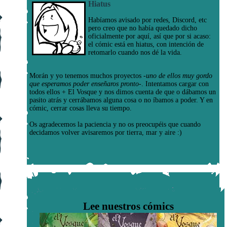
Hiatus
Habíamos avisado por redes, Discord, etc
pero creo que no había quedado dicho
oficialmente por aquí, así que por si acaso:
el cómic está en hiatus, con intención de
retomarlo cuando nos dé la vida.
Morán y yo tenemos muchos proyectos
-uno de ellos muy gordo
que esperamos poder enseñaros pronto-
. Intentamos cargar con
todos ellos + El Vosque y nos dimos cuenta de que o dábamos un
pasito atrás y cerrábamos alguna cosa o no íbamos a poder. Y en
cómic, cerrar cosas lleva su tiempo.
Os agradecemos la paciencia y no os preocupéis que cuando
decidamos volver avisaremos por tierra, mar y aire :)
Lee nuestros cómics