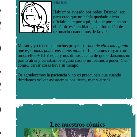
Hiatus
Habíamos avisado por redes, Discord, etc
pero creo que no había quedado dicho
oficialmente por aquí, así que por si acaso:
el cómic está en hiatus, con intención de
retomarlo cuando nos dé la vida.
Morán y yo tenemos muchos proyectos
-uno de ellos muy gordo
que esperamos poder enseñaros pronto-
. Intentamos cargar con
todos ellos + El Vosque y nos dimos cuenta de que o dábamos un
pasito atrás y cerrábamos alguna cosa o no íbamos a poder. Y en
cómic, cerrar cosas lleva su tiempo.
Os agradecemos la paciencia y no os preocupéis que cuando
decidamos volver avisaremos por tierra, mar y aire :)
Lee nuestros cómics