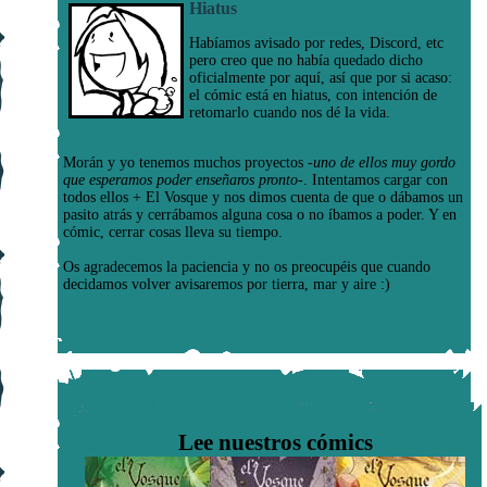
Hiatus
Habíamos avisado por redes, Discord, etc
pero creo que no había quedado dicho
oficialmente por aquí, así que por si acaso:
el cómic está en hiatus, con intención de
retomarlo cuando nos dé la vida.
Morán y yo tenemos muchos proyectos
-uno de ellos muy gordo
que esperamos poder enseñaros pronto-
. Intentamos cargar con
todos ellos + El Vosque y nos dimos cuenta de que o dábamos un
pasito atrás y cerrábamos alguna cosa o no íbamos a poder. Y en
cómic, cerrar cosas lleva su tiempo.
Os agradecemos la paciencia y no os preocupéis que cuando
decidamos volver avisaremos por tierra, mar y aire :)
Lee nuestros cómics