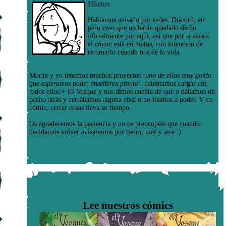
Hiatus
Habíamos avisado por redes, Discord, etc
pero creo que no había quedado dicho
oficialmente por aquí, así que por si acaso:
el cómic está en hiatus, con intención de
retomarlo cuando nos dé la vida.
Morán y yo tenemos muchos proyectos
-uno de ellos muy gordo
que esperamos poder enseñaros pronto-
. Intentamos cargar con
todos ellos + El Vosque y nos dimos cuenta de que o dábamos un
pasito atrás y cerrábamos alguna cosa o no íbamos a poder. Y en
cómic, cerrar cosas lleva su tiempo.
Os agradecemos la paciencia y no os preocupéis que cuando
decidamos volver avisaremos por tierra, mar y aire :)
Lee nuestros cómics