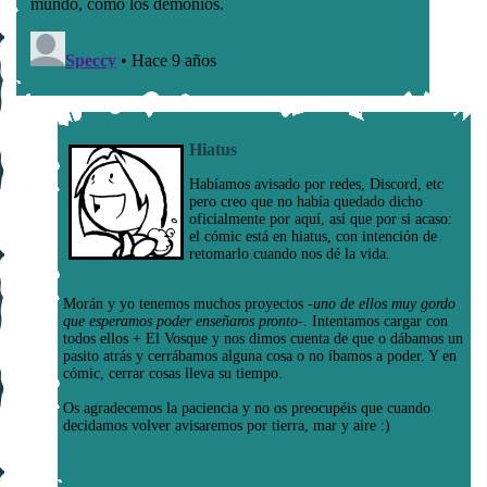
Hiatus
Habíamos avisado por redes, Discord, etc
pero creo que no había quedado dicho
oficialmente por aquí, así que por si acaso:
el cómic está en hiatus, con intención de
retomarlo cuando nos dé la vida.
Morán y yo tenemos muchos proyectos
-uno de ellos muy gordo
que esperamos poder enseñaros pronto-
. Intentamos cargar con
todos ellos + El Vosque y nos dimos cuenta de que o dábamos un
pasito atrás y cerrábamos alguna cosa o no íbamos a poder. Y en
cómic, cerrar cosas lleva su tiempo.
Os agradecemos la paciencia y no os preocupéis que cuando
decidamos volver avisaremos por tierra, mar y aire :)