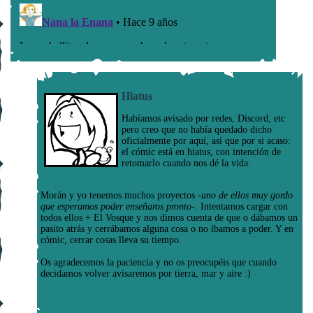
Hiatus
Habíamos avisado por redes, Discord, etc
pero creo que no había quedado dicho
oficialmente por aquí, así que por si acaso:
el cómic está en hiatus, con intención de
retomarlo cuando nos dé la vida.
Morán y yo tenemos muchos proyectos
-uno de ellos muy gordo
que esperamos poder enseñaros pronto-
. Intentamos cargar con
todos ellos + El Vosque y nos dimos cuenta de que o dábamos un
pasito atrás y cerrábamos alguna cosa o no íbamos a poder. Y en
cómic, cerrar cosas lleva su tiempo.
Os agradecemos la paciencia y no os preocupéis que cuando
decidamos volver avisaremos por tierra, mar y aire :)