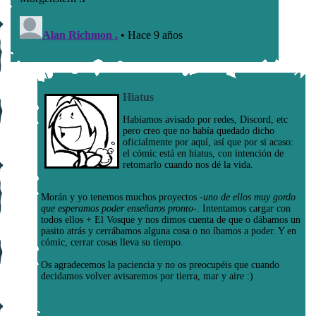
Hiatus
Habíamos avisado por redes, Discord, etc
pero creo que no había quedado dicho
oficialmente por aquí, así que por si acaso:
el cómic está en hiatus, con intención de
retomarlo cuando nos dé la vida.
Morán y yo tenemos muchos proyectos
-uno de ellos muy gordo
que esperamos poder enseñaros pronto-
. Intentamos cargar con
todos ellos + El Vosque y nos dimos cuenta de que o dábamos un
pasito atrás y cerrábamos alguna cosa o no íbamos a poder. Y en
cómic, cerrar cosas lleva su tiempo.
Os agradecemos la paciencia y no os preocupéis que cuando
decidamos volver avisaremos por tierra, mar y aire :)