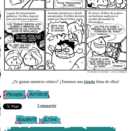
¿Te gustan nuestros cómics? ¡Tenemos una
tienda
llena de ellos!
Compartir