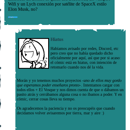
Hiatus
Habíamos avisado por redes, Discord, etc
pero creo que no había quedado dicho
oficialmente por aquí, así que por si acaso:
el cómic está en hiatus, con intención de
retomarlo cuando nos dé la vida.
Morán y yo tenemos muchos proyectos
-uno de ellos muy gordo
que esperamos poder enseñaros pronto-
. Intentamos cargar con
todos ellos + El Vosque y nos dimos cuenta de que o dábamos un
pasito atrás y cerrábamos alguna cosa o no íbamos a poder. Y en
cómic, cerrar cosas lleva su tiempo.
Os agradecemos la paciencia y no os preocupéis que cuando
decidamos volver avisaremos por tierra, mar y aire :)