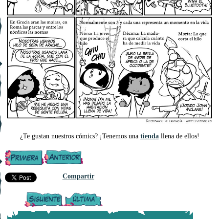
¿Te gustan nuestros cómics? ¡Tenemos una
tienda
llena de ellos!
Compartir