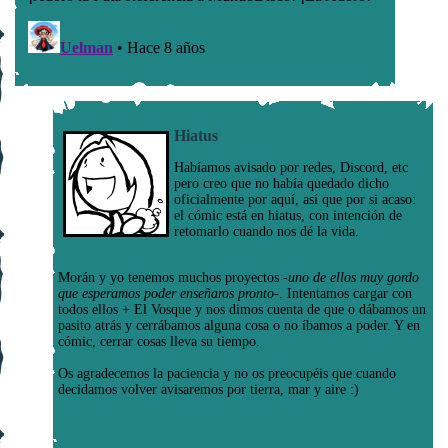
Hiatus
Habíamos avisado por redes, Discord, etc
pero creo que no había quedado dicho
oficialmente por aquí, así que por si acaso:
el cómic está en hiatus, con intención de
retomarlo cuando nos dé la vida.
Morán y yo tenemos muchos proyectos
-uno de ellos muy gordo
que esperamos poder enseñaros pronto-
. Intentamos cargar con
todos ellos + El Vosque y nos dimos cuenta de que o dábamos un
pasito atrás y cerrábamos alguna cosa o no íbamos a poder. Y en
cómic, cerrar cosas lleva su tiempo.
Os agradecemos la paciencia y no os preocupéis que cuando
decidamos volver avisaremos por tierra, mar y aire :)