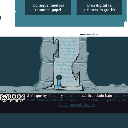
Consigue nuestros
O en digital (el
tomos en papel
primero es gratis)
El Vosque
by
Moran
y
Laurielle
está licenciado bajo
Creative
Commons Reconocimiento-NoComercial-CompartirIgual
3.0 Unported License