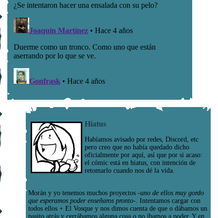
Hiatus
Habíamos avisado por redes, Discord, etc
pero creo que no había quedado dicho
oficialmente por aquí, así que por si acaso:
el cómic está en hiatus, con intención de
retomarlo cuando nos dé la vida.
Morán y yo tenemos muchos proyectos
-uno de ellos muy gordo
que esperamos poder enseñaros pronto-
. Intentamos cargar con
todos ellos + El Vosque y nos dimos cuenta de que o dábamos un
pasito atrás y cerrábamos alguna cosa o no íbamos a poder. Y en