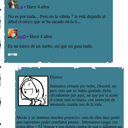
Hiatus
Habíamos avisado por redes, Discord, etc
pero creo que no había quedado dicho
oficialmente por aquí, así que por si acaso:
el cómic está en hiatus, con intención de
retomarlo cuando nos dé la vida.
Morán y yo tenemos muchos proyectos
-uno de ellos muy gordo
que esperamos poder enseñaros pronto-
. Intentamos cargar con
todos ellos + El Vosque y nos dimos cuenta de que o dábamos un