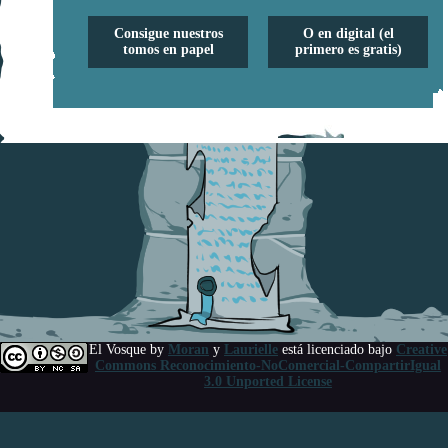
Consigue nuestros
O en digital (el
tomos en papel
primero es gratis)
El Vosque
by
Moran
y
Laurielle
está licenciado bajo
Creative
Commons Reconocimiento-NoComercial-CompartirIgual
3.0 Unported License