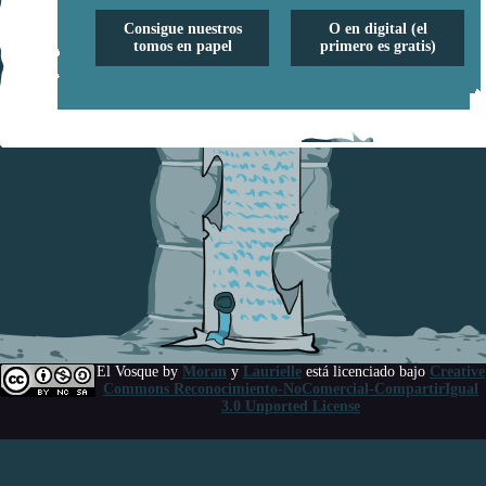
Consigue nuestros
O en digital (el
tomos en papel
primero es gratis)
El Vosque
by
Moran
y
Laurielle
está licenciado bajo
Creative
Commons Reconocimiento-NoComercial-CompartirIgual
3.0 Unported License