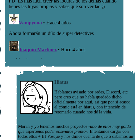
Hiatus
Habíamos avisado por redes, Discord, etc
pero creo que no había quedado dicho
oficialmente por aquí, así que por si acaso:
el cómic está en hiatus, con intención de
retomarlo cuando nos dé la vida.
Morán y yo tenemos muchos proyectos
-uno de ellos muy gordo
que esperamos poder enseñaros pronto-
. Intentamos cargar con
todos ellos + El Vosque y nos dimos cuenta de que o dábamos un