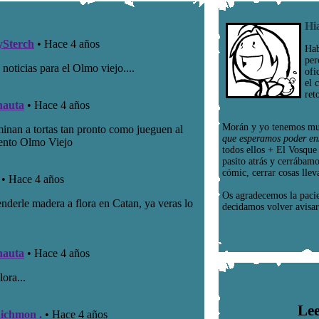
Hi
Hab
per
ofi
el 
ret
Morán y yo tenemos mu
que esperamos poder en
todos ellos + El Vosqu
pasito atrás y cerrábam
cómic, cerrar cosas llev
Os agradecemos la paci
decidamos volver avisar
Lee