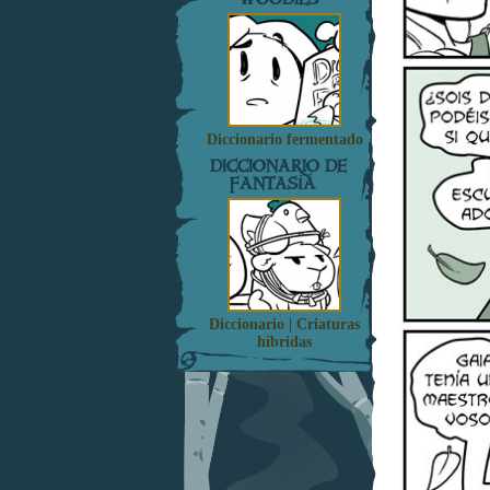
Diccionario fermentado
DICCIONARIO DE
FANTASÍA
Diccionario | Criaturas
híbridas