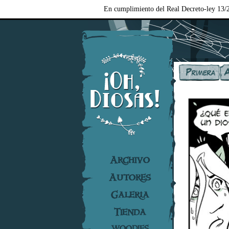
En cumplimiento del Real Decreto-ley 13/2
Archivo
Autores
Galería
Tienda
WOODIES