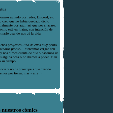
atus
íamos avisado por redes, Discord, etc
o creo que no había quedado dicho
cialmente por aquí, así que por si acaso:
cómic está en hiatus, con intención de
omarlo cuando nos dé la vida.
chos proyectos
-uno de ellos muy gordo
señaros pronto-
. Intentamos cargar con
e y nos dimos cuenta de que o dábamos un
os alguna cosa o no íbamos a poder. Y en
a su tiempo.
encia y no os preocupéis que cuando
emos por tierra, mar y aire :)
 nuestros cómics