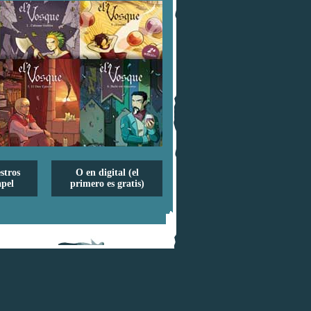
stros
O en digital (el
pel
primero es gratis)