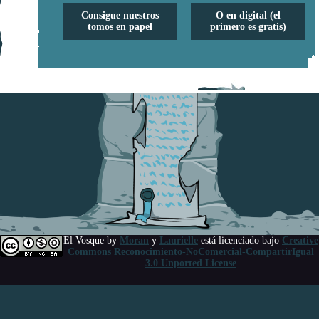
Consigue nuestros
O en digital (el
tomos en papel
primero es gratis)
El Vosque
by
Moran
y
Laurielle
está licenciado bajo
Creative
Commons Reconocimiento-NoComercial-CompartirIgual
3.0 Unported License