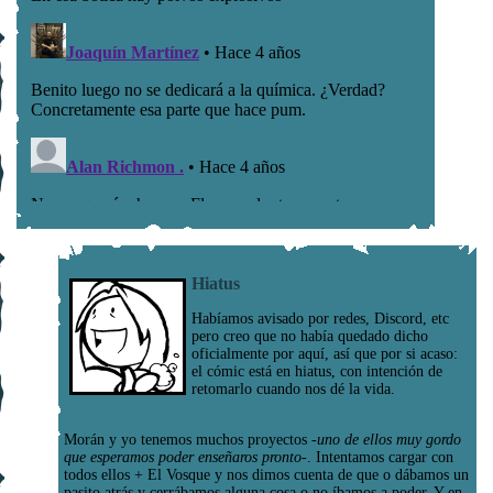
Hiatus
Habíamos avisado por redes, Discord, etc
pero creo que no había quedado dicho
oficialmente por aquí, así que por si acaso:
el cómic está en hiatus, con intención de
retomarlo cuando nos dé la vida.
Morán y yo tenemos muchos proyectos
-uno de ellos muy gordo
que esperamos poder enseñaros pronto-
. Intentamos cargar con
todos ellos + El Vosque y nos dimos cuenta de que o dábamos un
pasito atrás y cerrábamos alguna cosa o no íbamos a poder. Y en