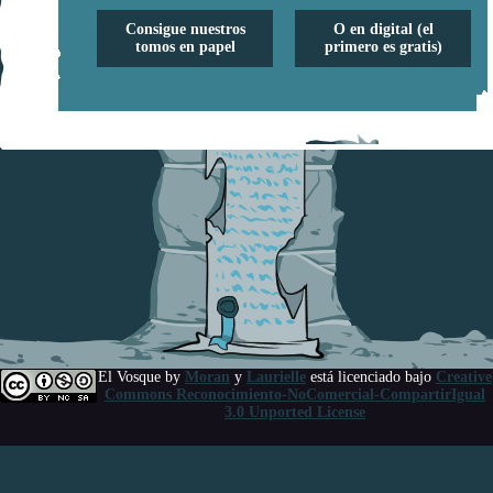
Consigue nuestros
O en digital (el
tomos en papel
primero es gratis)
El Vosque
by
Moran
y
Laurielle
está licenciado bajo
Creative
Commons Reconocimiento-NoComercial-CompartirIgual
3.0 Unported License