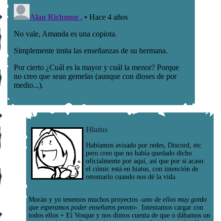
Hiatus
Habíamos avisado por redes, Discord, etc
pero creo que no había quedado dicho
oficialmente por aquí, así que por si acaso:
el cómic está en hiatus, con intención de
retomarlo cuando nos dé la vida.
Morán y yo tenemos muchos proyectos
-uno de ellos muy gordo
que esperamos poder enseñaros pronto-
. Intentamos cargar con
todos ellos + El Vosque y nos dimos cuenta de que o dábamos un