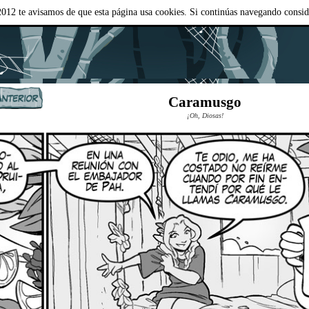
012 te avisamos de que esta página usa cookies. Si continúas navegando consi
Caramusgo
¡Oh, Diosas!