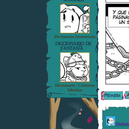
Diccionario fermentado
DICCIONARIO DE
FANTASÍA
Diccionario | Criaturas
híbridas