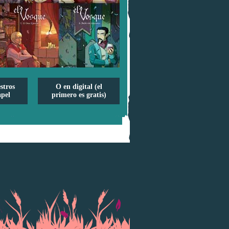
stros
O en digital (el
pel
primero es gratis)