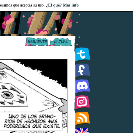
deramos que aceptas su uso.
¿El qué? Más info