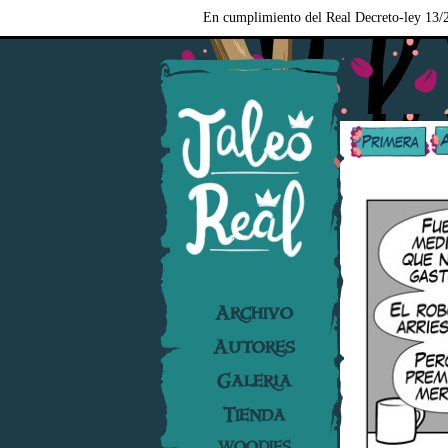
En cumplimiento del Real Decreto-ley 13/2
Archivo
Autores
Galería
Tienda
WOODIES