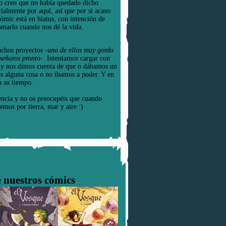
o creo que no había quedado dicho
cialmente por aquí, así que por si acaso:
cómic está en hiatus, con intención de
omarlo cuando nos dé la vida.
chos proyectos
-uno de ellos muy gordo
señaros pronto-
. Intentamos cargar con
e y nos dimos cuenta de que o dábamos un
os alguna cosa o no íbamos a poder. Y en
a su tiempo.
encia y no os preocupéis que cuando
emos por tierra, mar y aire :)
 nuestros cómics