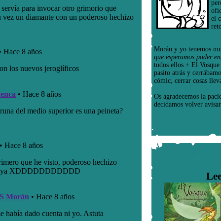
per
ofi
el 
ret
Morán y yo tenemos mu
que esperamos poder en
todos ellos + El Vosqu
pasito atrás y cerrábam
cómic, cerrar cosas llev
Os agradecemos la paci
decidamos volver avisar
Lee