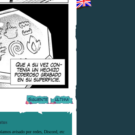
atus
íamos avisado por redes, Discord, etc