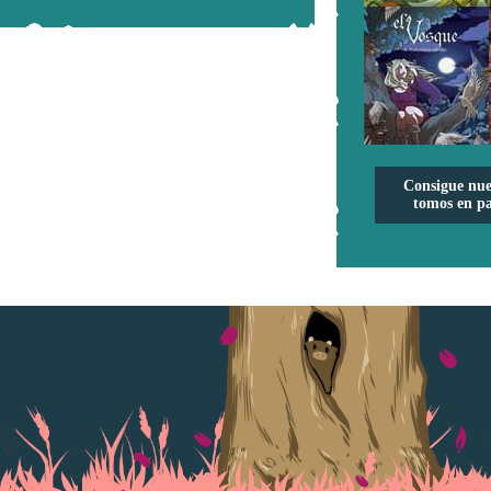
Consigue nue
tomos en pa