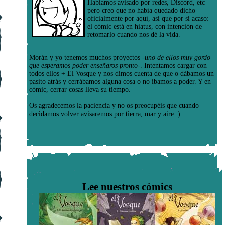
Habíamos avisado por redes, Discord, etc
pero creo que no había quedado dicho
oficialmente por aquí, así que por si acaso:
el cómic está en hiatus, con intención de
retomarlo cuando nos dé la vida.
Morán y yo tenemos muchos proyectos
-uno de ellos muy gordo
que esperamos poder enseñaros pronto-
. Intentamos cargar con
todos ellos + El Vosque y nos dimos cuenta de que o dábamos un
pasito atrás y cerrábamos alguna cosa o no íbamos a poder. Y en
cómic, cerrar cosas lleva su tiempo.
Os agradecemos la paciencia y no os preocupéis que cuando
decidamos volver avisaremos por tierra, mar y aire :)
Lee nuestros cómics