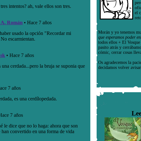
per
ofi
el 
ret
Morán y yo tenemos mu
que esperamos poder en
todos ellos + El Vosqu
pasito atrás y cerrábam
cómic, cerrar cosas llev
Os agradecemos la paci
decidamos volver avisar
Lee