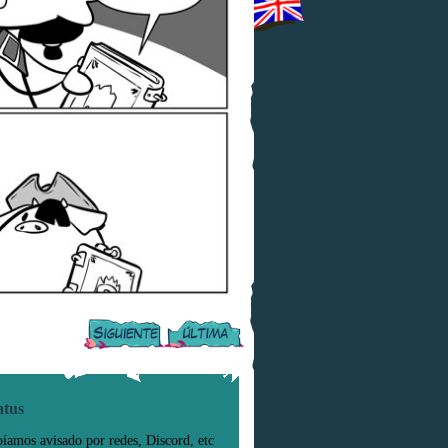
atus
íamos avisado por redes, Discord, etc