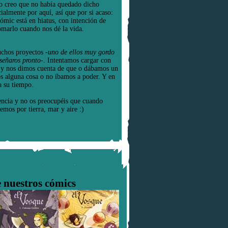
o creo que no había quedado dicho
cialmente por aquí, así que por si acaso:
cómic está en hiatus, con intención de
omarlo cuando nos dé la vida.
chos proyectos
-uno de ellos muy gordo
señaros pronto-
. Intentamos cargar con
e y nos dimos cuenta de que o dábamos un
os alguna cosa o no íbamos a poder. Y en
a su tiempo.
encia y no os preocupéis que cuando
emos por tierra, mar y aire :)
 nuestros cómics