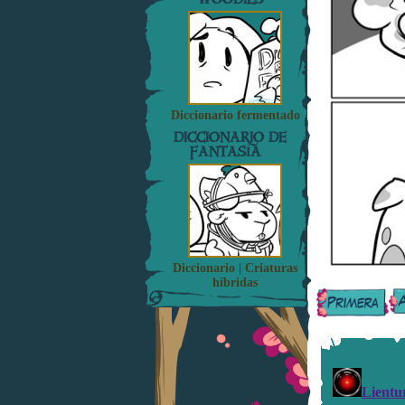
Diccionario fermentado
DICCIONARIO DE
FANTASÍA
Diccionario | Criaturas
híbridas