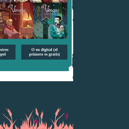
stros
O en digital (el
pel
primero es gratis)