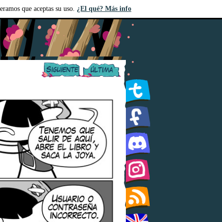
deramos que aceptas su uso.
¿El qué? Más info