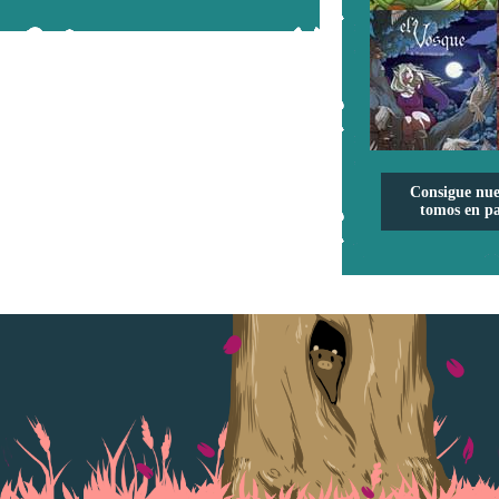
Consigue nue
tomos en pa