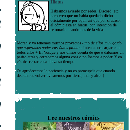
Hiatus
Habíamos avisado por redes, Discord, etc
pero creo que no había quedado dicho
oficialmente por aquí, así que por si acaso:
el cómic está en hiatus, con intención de
retomarlo cuando nos dé la vida.
Morán y yo tenemos muchos proyectos
-uno de ellos muy gordo
que esperamos poder enseñaros pronto-
. Intentamos cargar con
todos ellos + El Vosque y nos dimos cuenta de que o dábamos un
pasito atrás y cerrábamos alguna cosa o no íbamos a poder. Y en
cómic, cerrar cosas lleva su tiempo.
Os agradecemos la paciencia y no os preocupéis que cuando
decidamos volver avisaremos por tierra, mar y aire :)
Lee nuestros cómics