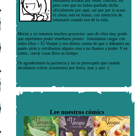
Habíamos avisado por redes, Discord, etc
pero creo que no había quedado dicho
oficialmente por aquí, así que por si acaso:
el cómic está en hiatus, con intención de
retomarlo cuando nos dé la vida.
Morán y yo tenemos muchos proyectos
-uno de ellos muy gordo
que esperamos poder enseñaros pronto-
. Intentamos cargar con
todos ellos + El Vosque y nos dimos cuenta de que o dábamos un
pasito atrás y cerrábamos alguna cosa o no íbamos a poder. Y en
cómic, cerrar cosas lleva su tiempo.
Os agradecemos la paciencia y no os preocupéis que cuando
decidamos volver avisaremos por tierra, mar y aire :)
Lee nuestros cómics