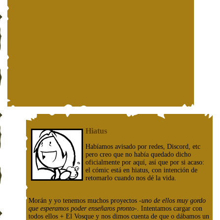
Hiatus
Habíamos avisado por redes, Discord, etc
pero creo que no había quedado dicho
oficialmente por aquí, así que por si acaso:
el cómic está en hiatus, con intención de
retomarlo cuando nos dé la vida.
Morán y yo tenemos muchos proyectos
-uno de ellos muy gordo
que esperamos poder enseñaros pronto-
. Intentamos cargar con
todos ellos + El Vosque y nos dimos cuenta de que o dábamos un