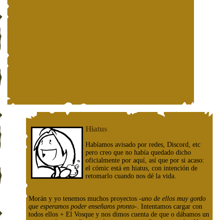
Hiatus
Habíamos avisado por redes, Discord, etc
pero creo que no había quedado dicho
oficialmente por aquí, así que por si acaso:
el cómic está en hiatus, con intención de
retomarlo cuando nos dé la vida.
Morán y yo tenemos muchos proyectos
-uno de ellos muy gordo
que esperamos poder enseñaros pronto-
. Intentamos cargar con
todos ellos + El Vosque y nos dimos cuenta de que o dábamos un