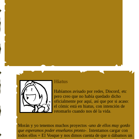
Hiatus
Habíamos avisado por redes, Discord, etc
pero creo que no había quedado dicho
oficialmente por aquí, así que por si acaso:
el cómic está en hiatus, con intención de
retomarlo cuando nos dé la vida.
Morán y yo tenemos muchos proyectos
-uno de ellos muy gordo
que esperamos poder enseñaros pronto-
. Intentamos cargar con
todos ellos + El Vosque y nos dimos cuenta de que o dábamos un