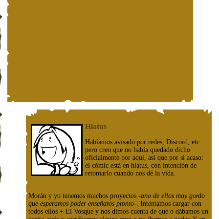
Hiatus
Habíamos avisado por redes, Discord, etc
pero creo que no había quedado dicho
oficialmente por aquí, así que por si acaso:
el cómic está en hiatus, con intención de
retomarlo cuando nos dé la vida.
Morán y yo tenemos muchos proyectos
-uno de ellos muy gordo
que esperamos poder enseñaros pronto-
. Intentamos cargar con
todos ellos + El Vosque y nos dimos cuenta de que o dábamos un