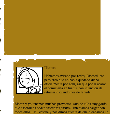
Hiatus
Habíamos avisado por redes, Discord, etc
pero creo que no había quedado dicho
oficialmente por aquí, así que por si acaso:
el cómic está en hiatus, con intención de
retomarlo cuando nos dé la vida.
Morán y yo tenemos muchos proyectos
-uno de ellos muy gordo
que esperamos poder enseñaros pronto-
. Intentamos cargar con
todos ellos + El Vosque y nos dimos cuenta de que o dábamos un