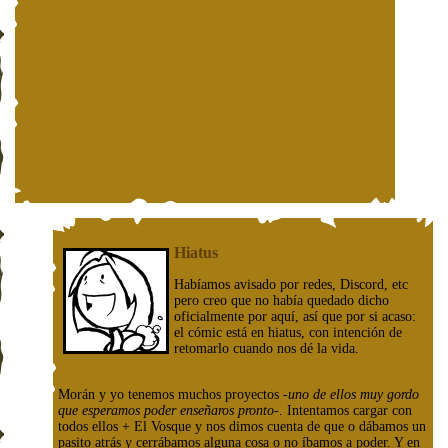
Hiatus
Habíamos avisado por redes, Discord, etc
pero creo que no había quedado dicho
oficialmente por aquí, así que por si acaso:
el cómic está en hiatus, con intención de
retomarlo cuando nos dé la vida.
Morán y yo tenemos muchos proyectos
-uno de ellos muy gordo
que esperamos poder enseñaros pronto-
. Intentamos cargar con
todos ellos + El Vosque y nos dimos cuenta de que o dábamos un
pasito atrás y cerrábamos alguna cosa o no íbamos a poder. Y en