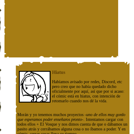
Hiatus
Habíamos avisado por redes, Discord, etc
pero creo que no había quedado dicho
oficialmente por aquí, así que por si acaso:
el cómic está en hiatus, con intención de
retomarlo cuando nos dé la vida.
Morán y yo tenemos muchos proyectos
-uno de ellos muy gordo
que esperamos poder enseñaros pronto-
. Intentamos cargar con
todos ellos + El Vosque y nos dimos cuenta de que o dábamos un
pasito atrás y cerrábamos alguna cosa o no íbamos a poder. Y en
cómic, cerrar cosas lleva su tiempo.