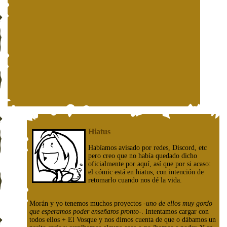
Hiatus
Habíamos avisado por redes, Discord, etc
pero creo que no había quedado dicho
oficialmente por aquí, así que por si acaso:
el cómic está en hiatus, con intención de
retomarlo cuando nos dé la vida.
Morán y yo tenemos muchos proyectos
-uno de ellos muy gordo
que esperamos poder enseñaros pronto-
. Intentamos cargar con
todos ellos + El Vosque y nos dimos cuenta de que o dábamos un