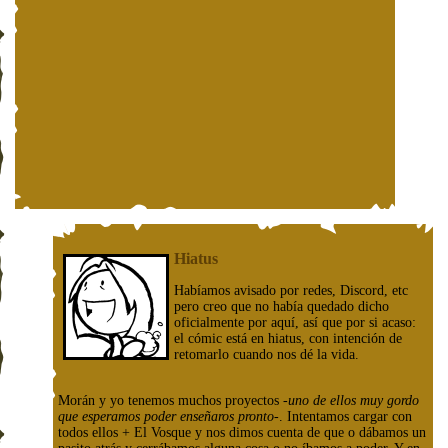
Hiatus
Habíamos avisado por redes, Discord, etc
pero creo que no había quedado dicho
oficialmente por aquí, así que por si acaso:
el cómic está en hiatus, con intención de
retomarlo cuando nos dé la vida.
Morán y yo tenemos muchos proyectos
-uno de ellos muy gordo
que esperamos poder enseñaros pronto-
. Intentamos cargar con
todos ellos + El Vosque y nos dimos cuenta de que o dábamos un