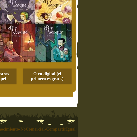
stros
O en digital (el
pel
primero es gratis)
ocimiento-NoComercial-CompartirIgual