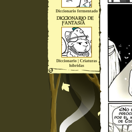
Diccionario fermentado
DICCIONARIO DE
FANTASÍA
Diccionario | Criaturas
híbridas