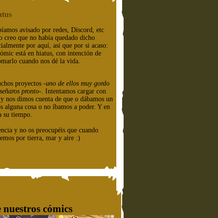
atus
íamos avisado por redes, Discord, etc
o creo que no había quedado dicho
cialmente por aquí, así que por si acaso:
cómic está en hiatus, con intención de
omarlo cuando nos dé la vida.
chos proyectos
-uno de ellos muy gordo
señaros pronto-
. Intentamos cargar con
e y nos dimos cuenta de que o dábamos un
os alguna cosa o no íbamos a poder. Y en
a su tiempo.
encia y no os preocupéis que cuando
emos por tierra, mar y aire :)
 nuestros cómics