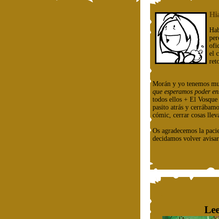
Hi
Hab
per
ofi
el 
ret
Morán y yo tenemos mu
que esperamos poder en
todos ellos + El Vosqu
pasito atrás y cerrábam
cómic, cerrar cosas llev
Os agradecemos la paci
decidamos volver avisar
Lee