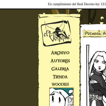
En cumplimiento del Real Decreto-ley 13/2
Archivo
Autores
Galería
Tienda
WOODIES