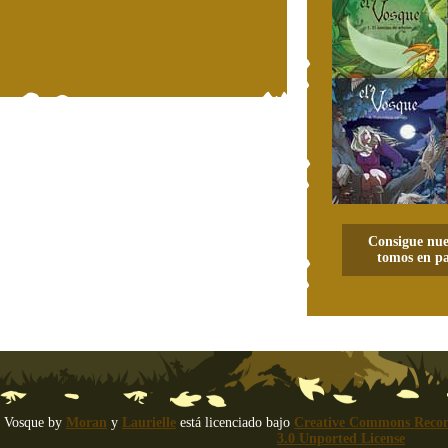
Consigue nue
tomos en pa
 Vosque
by
Moran
y
Laurielle
está licenciado bajo
Creative Commons Recon
3.0 Unported License