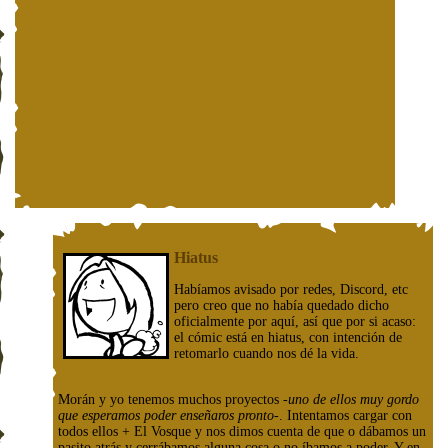
Hiatus
Habíamos avisado por redes, Discord, etc
pero creo que no había quedado dicho
oficialmente por aquí, así que por si acaso:
el cómic está en hiatus, con intención de
retomarlo cuando nos dé la vida.
Morán y yo tenemos muchos proyectos
-uno de ellos muy gordo
que esperamos poder enseñaros pronto-
. Intentamos cargar con
todos ellos + El Vosque y nos dimos cuenta de que o dábamos un
pasito atrás y cerrábamos alguna cosa o no íbamos a poder. Y en