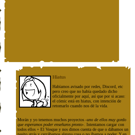
Hiatus
Habíamos avisado por redes, Discord, etc
pero creo que no había quedado dicho
oficialmente por aquí, así que por si acaso:
el cómic está en hiatus, con intención de
retomarlo cuando nos dé la vida.
Morán y yo tenemos muchos proyectos
-uno de ellos muy gordo
que esperamos poder enseñaros pronto-
. Intentamos cargar con
todos ellos + El Vosque y nos dimos cuenta de que o dábamos un
pasito atrás y cerrábamos alguna cosa o no íbamos a poder. Y en