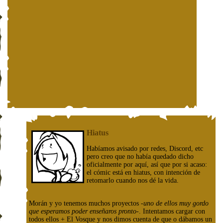
Hiatus
Habíamos avisado por redes, Discord, etc
pero creo que no había quedado dicho
oficialmente por aquí, así que por si acaso:
el cómic está en hiatus, con intención de
retomarlo cuando nos dé la vida.
Morán y yo tenemos muchos proyectos
-uno de ellos muy gordo
que esperamos poder enseñaros pronto-
. Intentamos cargar con
todos ellos + El Vosque y nos dimos cuenta de que o dábamos un